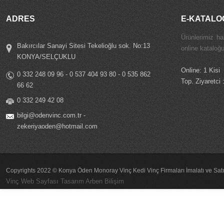
ADRES
E-KATALO
Ürünlerimiz ha
Bakırcılar Sanayi Sitesi Tekelioğlu sok. No:13
online kataloğ
KONYA/SELÇUKLU
Online: 1 Kisi
0 332 248 09 96 - 0 537 404 93 80 - 0 535 862
Top. Ziyaretci
66 62
0 332 249 42 08
bilgi@odenvinc.com.tr
-
zekeriyaoden@hotmail.com
Copyrights 2022 © Konya Öden Monoray Vinç Kedi Vinç Firmaları İmalatı ve Sat
Vinç Web Sayfası Tasarım Arben Bilişim